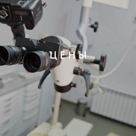
Ц Е Н Ы