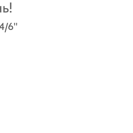
нь!
4/6"